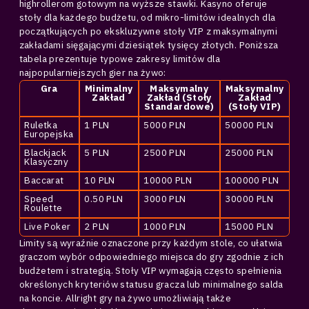
highrollerom gotowym na wyższe stawki. Kasyno oferuje
stoły dla każdego budżetu, od mikro-limitów idealnych dla
początkujących po ekskluzywne stoły VIP z maksymalnymi
zakładami sięgającymi dziesiątek tysięcy złotych. Poniższa
tabela prezentuje typowe zakresy limitów dla
najpopularniejszych gier na żywo:
Gra
Minimalny
Maksymalny
Maksymalny
Zakład
Zakład (Stoły
Zakład
Standardowe)
(Stoły VIP)
Ruletka
1 PLN
5000 PLN
50000 PLN
Europejska
Blackjack
5 PLN
2500 PLN
25000 PLN
Klasyczny
Baccarat
10 PLN
10000 PLN
100000 PLN
Speed
0.50 PLN
3000 PLN
30000 PLN
Roulette
Live Poker
2 PLN
1000 PLN
15000 PLN
Limity są wyraźnie oznaczone przy każdym stole, co ułatwia
graczom wybór odpowiedniego miejsca do gry zgodnie z ich
budżetem i strategią. Stoły VIP wymagają często spełnienia
określonych kryteriów statusu gracza lub minimalnego salda
na koncie. Allright gry na żywo umożliwiają także