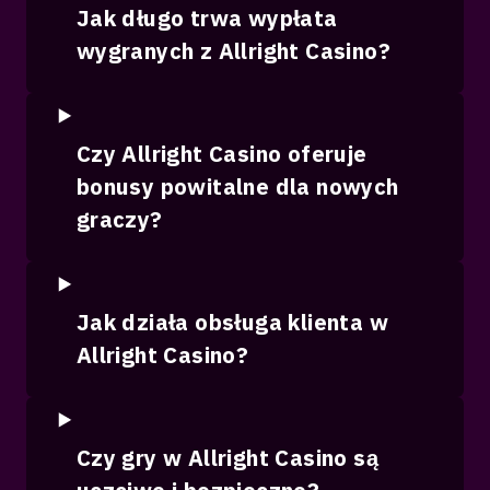
Jak długo trwa wypłata
wygranych z Allright Casino?
Czy Allright Casino oferuje
bonusy powitalne dla nowych
graczy?
Jak działa obsługa klienta w
Allright Casino?
Czy gry w Allright Casino są