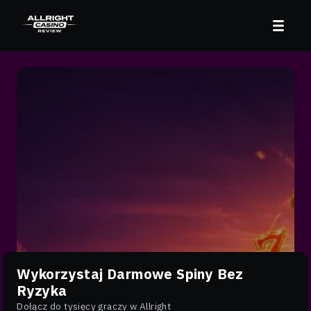
Wykorzystaj Darmowe Spiny Bez
Ryzyka
Dołącz do tysięcy graczy w Allright