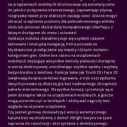
na urządzeniach mobilnych dostosowuje się automatycznie
do jakości połączenia internetowego, zapewniając płynną
rozgrywkę nawet przy słabszym zasięgu sieci. Gracze mogут
obracać urządzenie poziomo dla pełnoekranowego widoku
stołu lub pionowo dla bardziej kompaktowego interfejsu z
łatwym dostępem do menu i ustawień.
Aplikacja mobilna charakteryzuje się szybkim czasem
ładowania i intuicyjną nawigacją, która pozwala na
błyskawiczne przełączanie się między różnymi stołami i
kategoriami gier. Online live casino na urządzeniach
mobilnych obsługuje wszystkie metody płatności dostępne
w wersji desktopowej, umożliwiając szybkie wpłaty i wypłaty
bezpośrednio z telefonu. Funkcje takie jak Touch ID i Face ID
zwiększają bezpieczeństwo logowania, a tryb oszczędzania
danych pozwala na dłuższą grę bez nadmiernego obciążenia
pakietu internetowego. Wszystkie bonusy i promocje są w
pełni dostępne także na urządzeniach mobilnych, a gracze
mogą uczestniczyć w turniejach i zdobywać nagrody bez
względu na używane urządzenie.
Czy jesteś gotowy doświadczyć emocji autentycznego
kasyna bez wychodzenia z domu? Allright kasyno na żywo
zaprasza do rejestracji i skorzystania z ekskluzywnego