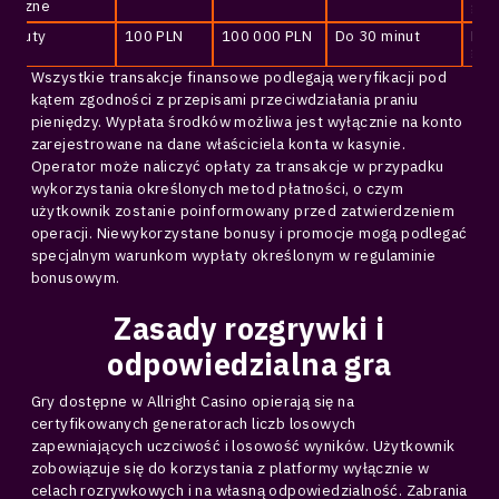
oniczne
god
waluty
100 PLN
100 000 PLN
Do 30 minut
Do 
god
Wszystkie transakcje finansowe podlegają weryfikacji pod
kątem zgodności z przepisami przeciwdziałania praniu
pieniędzy. Wypłata środków możliwa jest wyłącznie na konto
zarejestrowane na dane właściciela konta w kasynie.
Operator może naliczyć opłaty za transakcje w przypadku
wykorzystania określonych metod płatności, o czym
użytkownik zostanie poinformowany przed zatwierdzeniem
operacji. Niewykorzystane bonusy i promocje mogą podlegać
specjalnym warunkom wypłaty określonym w regulaminie
bonusowym.
Zasady rozgrywki i
odpowiedzialna gra
Gry dostępne w Allright Casino opierają się na
certyfikowanych generatorach liczb losowych
zapewniających uczciwość i losowość wyników. Użytkownik
zobowiązuje się do korzystania z platformy wyłącznie w
celach rozrywkowych i na własną odpowiedzialność. Zabrania