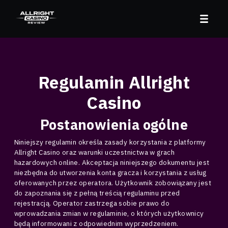
Regulamin Allright
Casino
Postanowienia ogólne
Niniejszy regulamin określa zasady korzystania z platformy
Allright Casino oraz warunki uczestnictwa w grach
hazardowych online. Akceptacja niniejszego dokumentu jest
niezbędna do utworzenia konta gracza i korzystania z usług
oferowanych przez operatora. Użytkownik zobowiązany jest
do zapoznania się z pełną treścią regulaminu przed
rejestracją. Operator zastrzega sobie prawo do
wprowadzania zmian w regulaminie, o których użytkownicy
będą informowani z odpowiednim wyprzedzeniem.