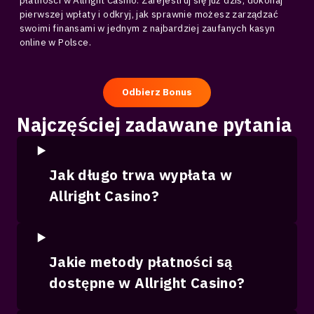
płatności w Allright Casino. Zarejestruj się już dziś, dokonaj
pierwszej wpłaty i odkryj, jak sprawnie możesz zarządzać
swoimi finansami w jednym z najbardziej zaufanych kasyn
online w Polsce.
Odbierz Bonus
Najczęściej zadawane pytania
Jak długo trwa wypłata w
Allright Casino?
Jakie metody płatności są
dostępne w Allright Casino?