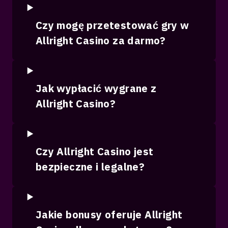
Czy mogę przetestować gry w
Allright Casino za darmo?
Jak wypłacić wygrane z
Allright Casino?
Czy Allright Casino jest
bezpieczne i legalne?
Jakie bonusy oferuje Allright