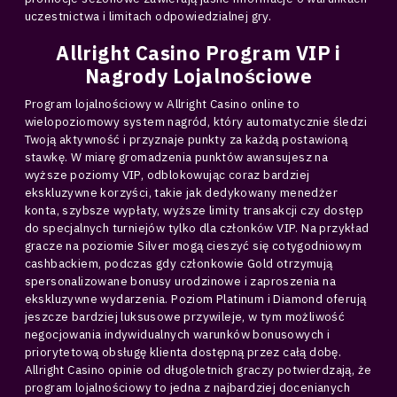
uczestnictwa i limitach odpowiedzialnej gry.
Allright Casino Program VIP i
Nagrody Lojalnościowe
Program lojalnościowy w Allright Casino online to
wielopoziomowy system nagród, który automatycznie śledzi
Twoją aktywność i przyznaje punkty za każdą postawioną
stawkę. W miarę gromadzenia punktów awansujesz na
wyższe poziomy VIP, odblokowując coraz bardziej
ekskluzywne korzyści, takie jak dedykowany menedżer
konta, szybsze wypłaty, wyższe limity transakcji czy dostęp
do specjalnych turniejów tylko dla członków VIP. Na przykład
gracze na poziomie Silver mogą cieszyć się cotygodniowym
cashbackiem, podczas gdy członkowie Gold otrzymują
spersonalizowane bonusy urodzinowe i zaproszenia na
ekskluzywne wydarzenia. Poziom Platinum i Diamond oferują
jeszcze bardziej luksusowe przywileje, w tym możliwość
negocjowania indywidualnych warunków bonusowych i
priorytetową obsługę klienta dostępną przez całą dobę.
Allright Casino opinie od długoletnich graczy potwierdzają, że
program lojalnościowy to jedna z najbardziej docenianych