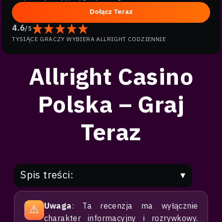
Dołącz Teraz
4.6
/
5
TYSIĄCE GRACZY WYBIERA ALLRIGHT CODZIENNIE
Allright Casino
Polska – Graj
Teraz
Spis treści:
Uwaga
: Ta recenzja ma wyłącznie
⚠️
charakter informacyjny i rozrywkowy.