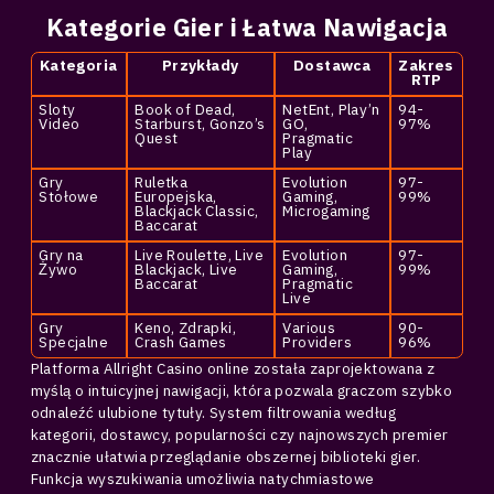
Kategorie Gier i Łatwa Nawigacja
Kategoria
Przykłady
Dostawca
Zakres
RTP
Sloty
Book of Dead,
NetEnt, Play’n
94-
Video
Starburst, Gonzo’s
GO,
97%
Quest
Pragmatic
Play
Gry
Ruletka
Evolution
97-
Stołowe
Europejska,
Gaming,
99%
Blackjack Classic,
Microgaming
Baccarat
Gry na
Live Roulette, Live
Evolution
97-
Żywo
Blackjack, Live
Gaming,
99%
Baccarat
Pragmatic
Live
Gry
Keno, Zdrapki,
Various
90-
Specjalne
Crash Games
Providers
96%
Platforma Allright Casino online została zaprojektowana z
myślą o intuicyjnej nawigacji, która pozwala graczom szybko
odnaleźć ulubione tytuły. System filtrowania według
kategorii, dostawcy, popularności czy najnowszych premier
znacznie ułatwia przeglądanie obszernej biblioteki gier.
Funkcja wyszukiwania umożliwia natychmiastowe