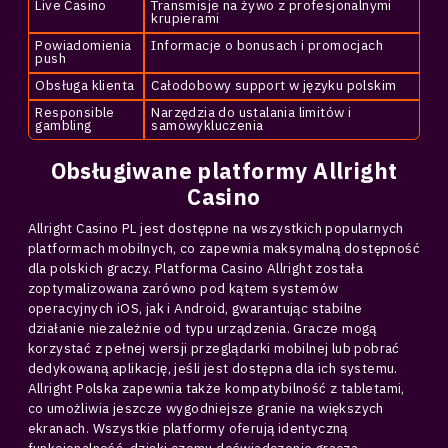
Live Casino
Transmisje na żywo z profesjonalnymi
krupierami
Powiadomienia
Informacje o bonusach i promocjach
push
Obsługa klienta
Całodobowy support w języku polskim
Responsible
Narzędzia do ustalania limitów i
gambling
samowykluczenia
Obsługiwane platformy Allright
Casino
Allright Casino PL jest dostępne na wszystkich popularnych
platformach mobilnych, co zapewnia maksymalną dostępność
dla polskich graczy. Platforma Casino Allright została
zoptymalizowana zarówno pod kątem systemów
operacyjnych iOS, jak i Android, gwarantując stabilne
działanie niezależnie od typu urządzenia. Gracze mogą
korzystać z pełnej wersji przeglądarki mobilnej lub pobrać
dedykowaną aplikację, jeśli jest dostępna dla ich systemu.
Allright Polska zapewnia także kompatybilność z tabletami,
co umożliwia jeszcze wygodniejsze granie na większych
ekranach. Wszystkie platformy oferują identyczną