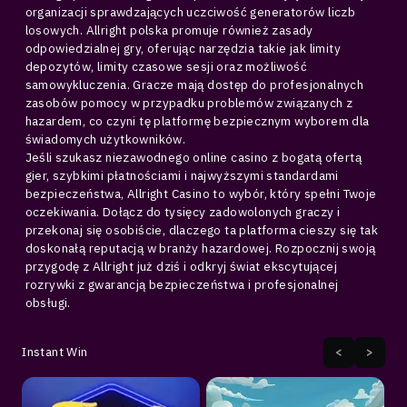
organizacji sprawdzających uczciwość generatorów liczb
losowych. Allright polska promuje również zasady
odpowiedzialnej gry, oferując narzędzia takie jak limity
depozytów, limity czasowe sesji oraz możliwość
samowykluczenia. Gracze mają dostęp do profesjonalnych
zasobów pomocy w przypadku problemów związanych z
hazardem, co czyni tę platformę bezpiecznym wyborem dla
świadomych użytkowników.
Jeśli szukasz niezawodnego online casino z bogatą ofertą
gier, szybkimi płatnościami i najwyższymi standardami
bezpieczeństwa, Allright Casino to wybór, który spełni Twoje
oczekiwania. Dołącz do tysięcy zadowolonych graczy i
przekonaj się osobiście, dlaczego ta platforma cieszy się tak
doskonałą reputacją w branży hazardowej. Rozpocznij swoją
przygodę z Allright już dziś i odkryj świat ekscytującej
rozrywki z gwarancją bezpieczeństwa i profesjonalnej
obsługi.
Instant Win
<
>