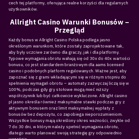
cech tej platformy, oferująca realne korzyści dla regularnych
użytkowników.
Allright Casino Warunki Bonusów –
Przegląd
Każdy bonus w Allright Casino Polska podlega jasno
określonym warunkom, które zostały zaprojektowane tak,
aby były uczciwe zarówno dla graczy, jak i dla platformy.
Typowe wymagania obrotu wahają się od 30x do 40x wartości
bonusu, co jest standardem branżowym dla aams licensed
casino i podobnych platform regulowanych. Ważne jest, aby
zapoznać się z grami wkładającymi się w różnym stopniu do
spełnienia wymagań obrotu – automaty zazwyczaj liczą się w
100%, podczas gdy gry stołowe mogą mieć niższy
współczynnik lub być całkowicie wykluczone. Allright casino
pl jasno określa również maksymalne stawki podczas gry z
aktywnym bonusem oraz limit maksymalnej wypłaty z
bonusów bez depozytu, co zapobiega nieporozumieniom.
Wszystkie bonusy mają określony okres ważności, zwykle od
7 do 30 dni, w którym należy spełnić wymagania obrotu,
dlatego warto planować swoją strategię gry odpowiednio