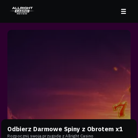
Odbierz Darmowe Spiny z Obrotem x1
Rozpocznij swoją przygodę z Allright Casino