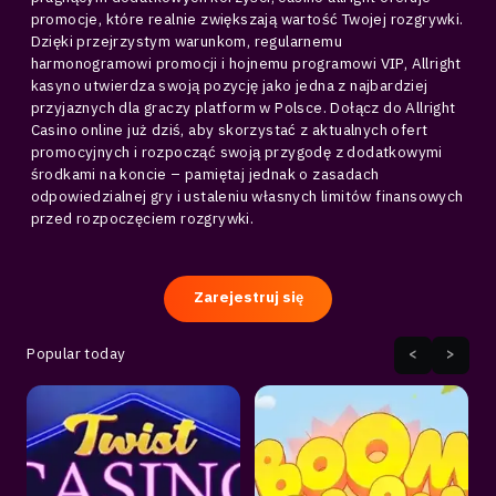
promocje, które realnie zwiększają wartość Twojej rozgrywki.
Dzięki przejrzystym warunkom, regularnemu
harmonogramowi promocji i hojnemu programowi VIP, Allright
kasyno utwierdza swoją pozycję jako jedna z najbardziej
przyjaznych dla graczy platform w Polsce. Dołącz do Allright
Casino online już dziś, aby skorzystać z aktualnych ofert
promocyjnych i rozpocząć swoją przygodę z dodatkowymi
środkami na koncie – pamiętaj jednak o zasadach
odpowiedzialnej gry i ustaleniu własnych limitów finansowych
przed rozpoczęciem rozgrywki.
Zarejestruj się
Popular today
<
>