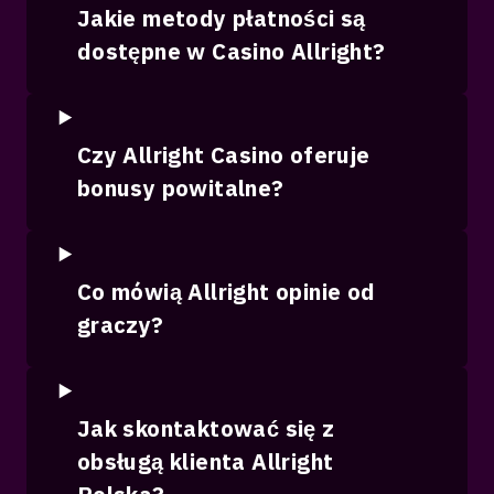
Jakie metody płatności są
dostępne w Casino Allright?
Czy Allright Casino oferuje
bonusy powitalne?
Co mówią Allright opinie od
graczy?
Jak skontaktować się z
obsługą klienta Allright